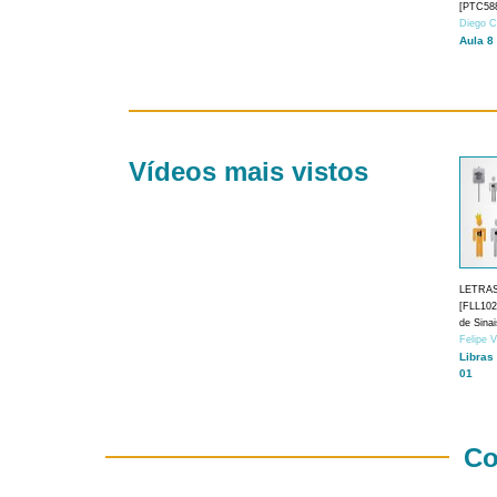
[PTC588
Diego C
Aula 8
Vídeos mais vistos
LETRA
[FLL1024
de Sina
Felipe 
Libras
01
Co