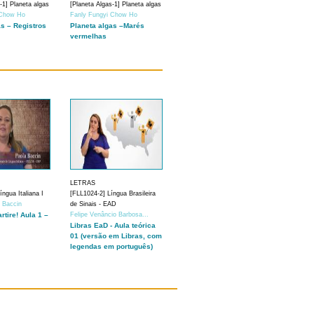
-1] Planeta algas
[Planeta Algas-1] Planeta algas
 Chow Ho
Fanly Fungyi Chow Ho
as – Registros
Planeta algas –Marés
vermelhas
LETRAS
ngua Italiana I
[FLL1024-2] Língua Brasileira
a Baccin
de Sinais - EAD
artire! Aula 1 –
Felipe Venâncio Barbosa...
Libras EaD - Aula teórica
01 (versão em Libras, com
legendas em português)