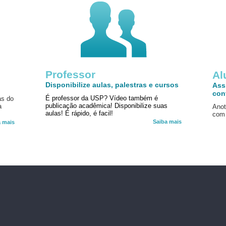
Professor
!
Al
Disponibilize aulas, palestras e cursos
Ass
con
É professor da USP? Vídeo também é
as do
publicação acadêmica! Disponibilize suas
a
Anot
aulas! É rápido, é facil!
com 
Saiba mais
a mais