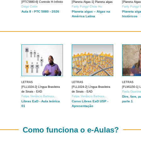
[PTC5880-6] Controle H-Infinito
[Planeta Algas-1] Planeta algas
[Planeta Algas
Diego Colón
Fanly Fungyi Chow Ho
Fanly Fungyi
Aula 8 - PTC 5880 - 2026
Planeta algas – Algas na
Planeta alg
América Latina
históricos
LETRAS
LETRAS
LETRAS
[FLL1024-2] Língua Brasileira
[FLL1024-2] Língua Brasileira
[FLM1150-1] Lí
de Sinais - EAD
de Sinais - EAD
Paola Giustin
Felipe Venâncio Barbosa...
Felipe Venâncio Barbosa...
Dire, fare, p
Libras EaD - Aula teórica
Curso Libras EaD USP -
parte 1
01
Apresentação
Como funciona o e-Aulas?