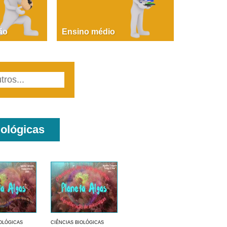
PAOLA GIUSTINA BACCIN
ire, fare, partire! Aula 1 – parte 1
ão
Ensino médio
iológicas
IOLÓGICAS
CIÊNCIAS BIOLÓGICAS