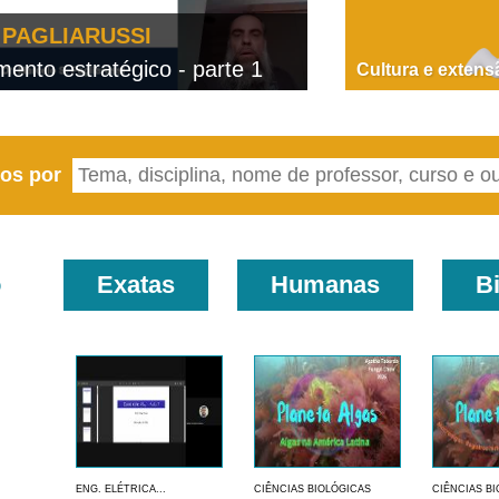
PAGLIARUSSI
nto estratégico - parte 1
D
Cultura e extens
eos por
o
Exatas
Humanas
B
ENG. ELÉTRICA...
CIÊNCIAS BIOLÓGICAS
CIÊNCIAS B