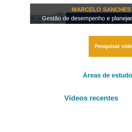
OTEO...
MARCELO SANCHES 
 - 2026
Gestão de desempenho e planejame
Pesquisar víd
Áreas de estud
Vídeos recentes