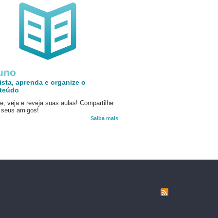
uno
ista, aprenda e organize o
teúdo
e, veja e reveja suas aulas! Compartilhe
seus amigos!
Saiba mais