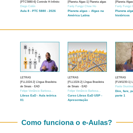
[PTC5880-6] Controle H-Infinito
[Planeta Algas-1] Planeta algas
[Planeta Algas
Diego Colón
Fanly Fungyi Chow Ho
Fanly Fungyi
Aula 8 - PTC 5880 - 2026
Planeta algas – Algas na
Planeta alg
América Latina
históricos
LETRAS
LETRAS
LETRAS
[FLL1024-2] Língua Brasileira
[FLL1024-2] Língua Brasileira
[FLM1150-1] Lí
de Sinais - EAD
de Sinais - EAD
Paola Giustin
Felipe Venâncio Barbosa...
Felipe Venâncio Barbosa...
Dire, fare, p
Libras EaD - Aula teórica
Curso Libras EaD USP -
parte 1
01
Apresentação
Como funciona o e-Aulas?