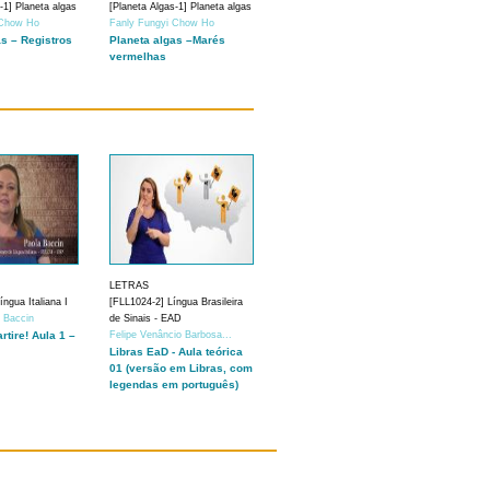
-1] Planeta algas
[Planeta Algas-1] Planeta algas
 Chow Ho
Fanly Fungyi Chow Ho
as – Registros
Planeta algas –Marés
vermelhas
LETRAS
ngua Italiana I
[FLL1024-2] Língua Brasileira
a Baccin
de Sinais - EAD
artire! Aula 1 –
Felipe Venâncio Barbosa...
Libras EaD - Aula teórica
01 (versão em Libras, com
legendas em português)