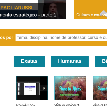
PAGLIARUSSI
nto estratégico - parte 1
D
Cultura e extens
eos por
o
Exatas
Humanas
B
ENG. ELÉTRICA...
CIÊNCIAS BIOLÓGICAS
CIÊNCIAS B