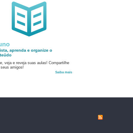
uno
ista, aprenda e organize o
teúdo
e, veja e reveja suas aulas! Compartilhe
seus amigos!
Saiba mais