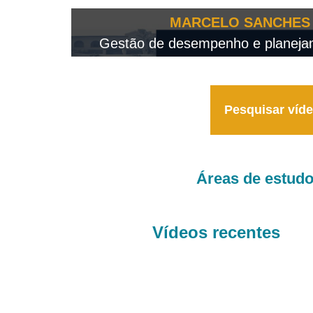
OTEO...
MARCELO SANCHES 
 - 2026
Gestão de desempenho e planejame
Pesquisar víd
Áreas de estud
Vídeos recentes