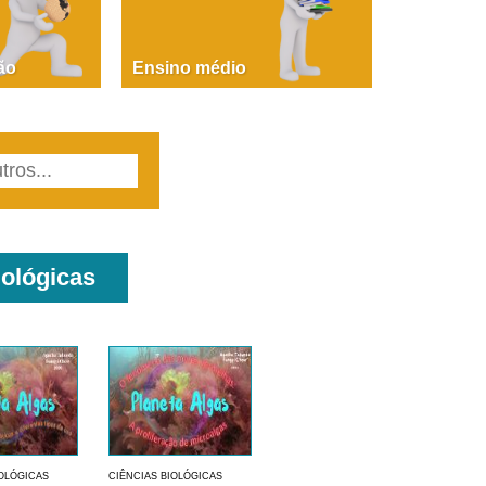
PAOLA GIUSTINA BACCIN
ire, fare, partire! Aula 1 – parte 1
ão
Ensino médio
iológicas
IOLÓGICAS
CIÊNCIAS BIOLÓGICAS