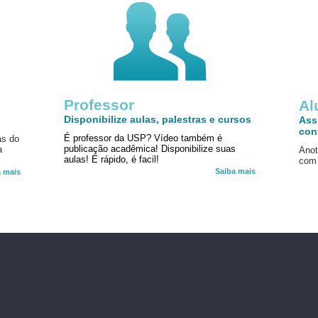
Professor
!
Al
Disponibilize aulas, palestras e cursos
Ass
con
É professor da USP? Vídeo também é
as do
publicação acadêmica! Disponibilize suas
a
Anot
aulas! É rápido, é facil!
com 
Saiba mais
a mais