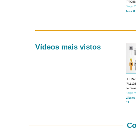
[PTC588
Diego C
Aula 8
Vídeos mais vistos
LETRA
[FLL1024
de Sina
Felipe 
Libras
01
Co