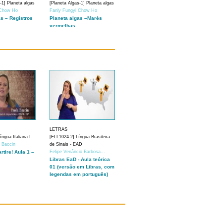
-1] Planeta algas
[Planeta Algas-1] Planeta algas
 Chow Ho
Fanly Fungyi Chow Ho
as – Registros
Planeta algas –Marés
vermelhas
LETRAS
ngua Italiana I
[FLL1024-2] Língua Brasileira
a Baccin
de Sinais - EAD
artire! Aula 1 –
Felipe Venâncio Barbosa...
Libras EaD - Aula teórica
01 (versão em Libras, com
legendas em português)