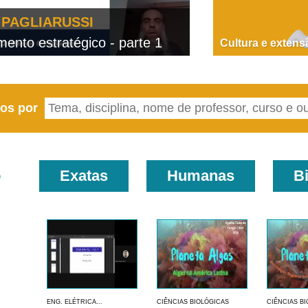
PAGLIARUSSI
nto estratégico - parte 1
D
Cultura e extens
eos por
o
Exatas
Humanas
B
ENG. ELÉTRICA...
CIÊNCIAS BIOLÓGICAS
CIÊNCIAS B