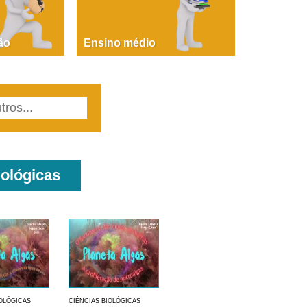
PAOLA GIUSTINA BACCIN
ire, fare, partire! Aula 1 – parte 1
ão
Ensino médio
iológicas
IOLÓGICAS
CIÊNCIAS BIOLÓGICAS