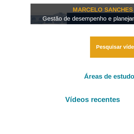
OTEO...
MARCELO SANCHES 
 - 2026
Gestão de desempenho e planejame
Pesquisar víd
Áreas de estud
Vídeos recentes