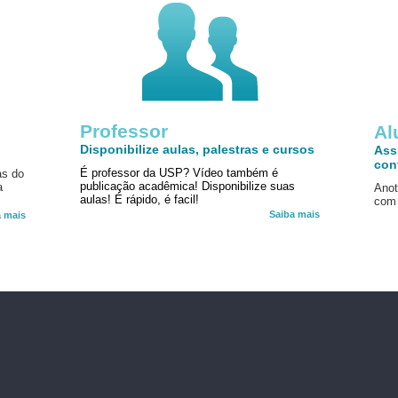
Professor
!
Al
Disponibilize aulas, palestras e cursos
Ass
con
É professor da USP? Vídeo também é
as do
publicação acadêmica! Disponibilize suas
a
Anot
aulas! É rápido, é facil!
com 
Saiba mais
a mais