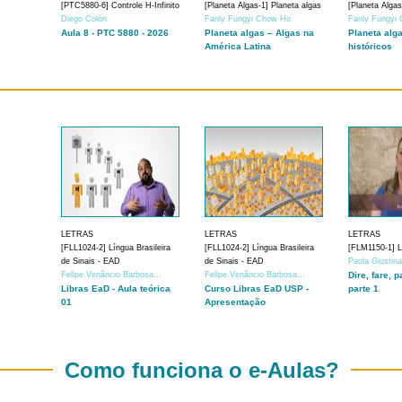
[PTC5880-6] Controle H-Infinito
[Planeta Algas-1] Planeta algas
[Planeta Algas
Diego Colón
Fanly Fungyi Chow Ho
Fanly Fungyi
Aula 8 - PTC 5880 - 2026
Planeta algas – Algas na
Planeta alg
América Latina
históricos
LETRAS
LETRAS
LETRAS
[FLL1024-2] Língua Brasileira
[FLL1024-2] Língua Brasileira
[FLM1150-1] Lí
de Sinais - EAD
de Sinais - EAD
Paola Giustin
Felipe Venâncio Barbosa...
Felipe Venâncio Barbosa...
Dire, fare, p
Libras EaD - Aula teórica
Curso Libras EaD USP -
parte 1
01
Apresentação
Como funciona o e-Aulas?