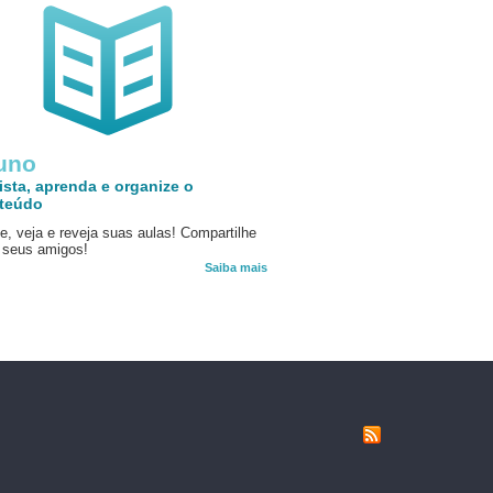
uno
ista, aprenda e organize o
teúdo
e, veja e reveja suas aulas! Compartilhe
seus amigos!
Saiba mais