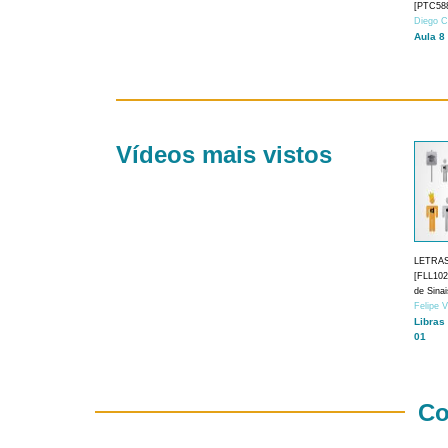
[PTC588
Diego C
Aula 8
Vídeos mais vistos
LETRA
[FLL1024
de Sina
Felipe 
Libras
01
Co