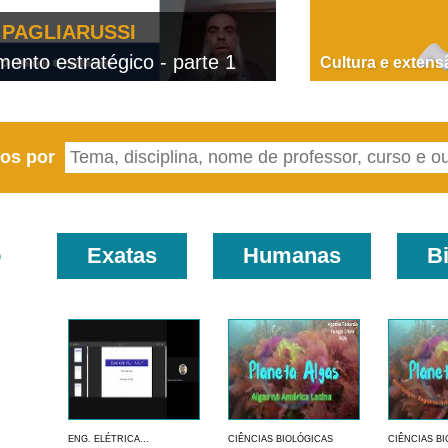
PAGLIARUSSI
nto estratégico - parte 1
D
Cultura e extens
eos por
o
Exatas
Humanas
B
ENG. ELÉTRICA...
CIÊNCIAS BIOLÓGICAS
CIÊNCIAS B