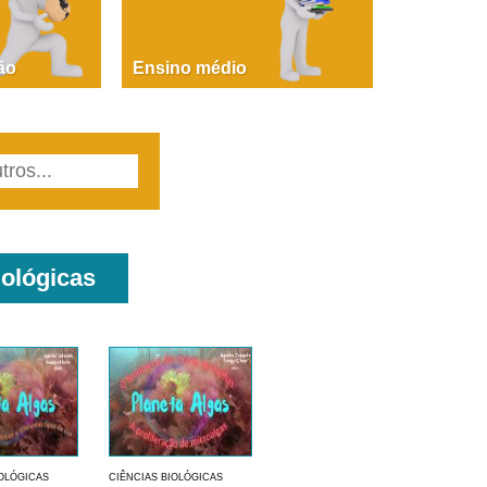
PAOLA GIUSTINA BACCIN
ire, fare, partire! Aula 1 – parte 1
ão
Ensino médio
iológicas
IOLÓGICAS
CIÊNCIAS BIOLÓGICAS