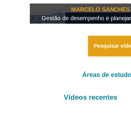
OTEO...
MARCELO SANCHES 
 - 2026
Gestão de desempenho e planejame
Pesquisar víd
Áreas de estud
Vídeos recentes