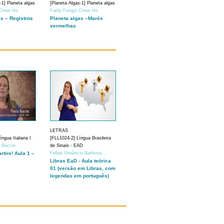
-1] Planeta algas
[Planeta Algas-1] Planeta algas
 Chow Ho
Fanly Fungyi Chow Ho
as – Registros
Planeta algas –Marés
vermelhas
LETRAS
ngua Italiana I
[FLL1024-2] Língua Brasileira
a Baccin
de Sinais - EAD
artire! Aula 1 –
Felipe Venâncio Barbosa...
Libras EaD - Aula teórica
01 (versão em Libras, com
legendas em português)