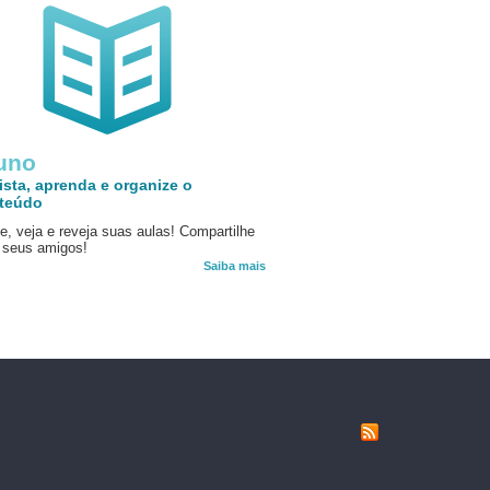
uno
ista, aprenda e organize o
teúdo
e, veja e reveja suas aulas! Compartilhe
seus amigos!
Saiba mais