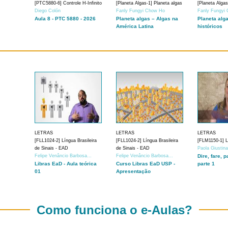
[PTC5880-6] Controle H-Infinito
[Planeta Algas-1] Planeta algas
[Planeta Algas
Diego Colón
Fanly Fungyi Chow Ho
Fanly Fungyi
Aula 8 - PTC 5880 - 2026
Planeta algas – Algas na
Planeta alg
América Latina
históricos
LETRAS
LETRAS
LETRAS
[FLL1024-2] Língua Brasileira
[FLL1024-2] Língua Brasileira
[FLM1150-1] Lí
de Sinais - EAD
de Sinais - EAD
Paola Giustin
Felipe Venâncio Barbosa...
Felipe Venâncio Barbosa...
Dire, fare, p
Libras EaD - Aula teórica
Curso Libras EaD USP -
parte 1
01
Apresentação
Como funciona o e-Aulas?