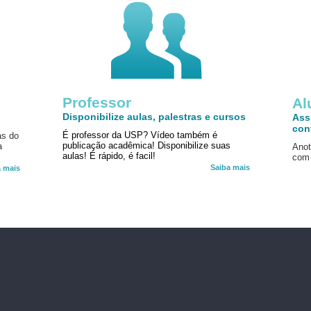
Professor
!
Al
Disponibilize aulas, palestras e cursos
Ass
con
É professor da USP? Vídeo também é
as do
publicação acadêmica! Disponibilize suas
a
Anot
aulas! É rápido, é facil!
com 
Saiba mais
a mais