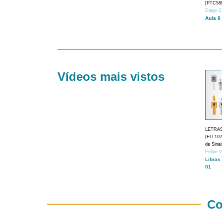
[PTC588
Diego C
Aula 8
Vídeos mais vistos
LETRA
[FLL1024
de Sina
Felipe 
Libras
01
Co