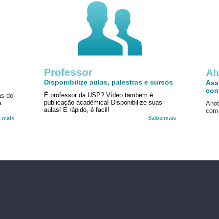
Professor
!
Al
Disponibilize aulas, palestras e cursos
Ass
con
É professor da USP? Vídeo também é
as do
publicação acadêmica! Disponibilize suas
a
Anot
aulas! É rápido, é facil!
com 
Saiba mais
a mais