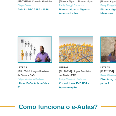
[PTC5880-6] Controle H-Infinito
[Planeta Algas-1] Planeta algas
[Planeta Algas
Diego Colón
Fanly Fungyi Chow Ho
Fanly Fungyi
Aula 8 - PTC 5880 - 2026
Planeta algas – Algas na
Planeta alg
América Latina
históricos
LETRAS
LETRAS
LETRAS
[FLL1024-2] Língua Brasileira
[FLL1024-2] Língua Brasileira
[FLM1150-1] Lí
de Sinais - EAD
de Sinais - EAD
Paola Giustin
Felipe Venâncio Barbosa...
Felipe Venâncio Barbosa...
Dire, fare, p
Libras EaD - Aula teórica
Curso Libras EaD USP -
parte 1
01
Apresentação
Como funciona o e-Aulas?