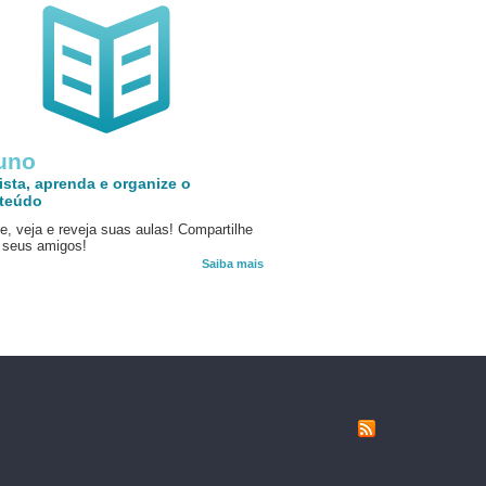
uno
ista, aprenda e organize o
teúdo
e, veja e reveja suas aulas! Compartilhe
seus amigos!
Saiba mais