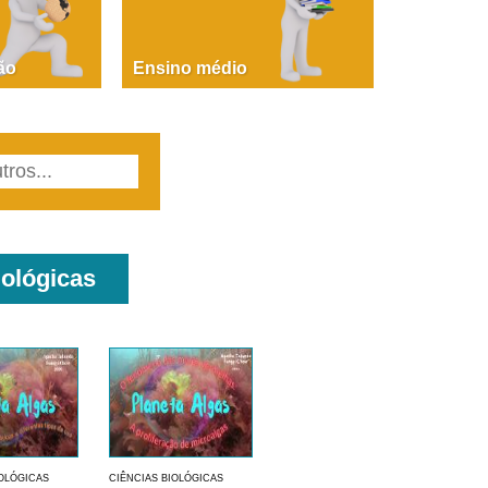
PAOLA GIUSTINA BACCIN
ire, fare, partire! Aula 1 – parte 1
ão
Ensino médio
iológicas
IOLÓGICAS
CIÊNCIAS BIOLÓGICAS