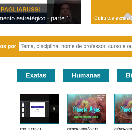
PAGLIARUSSI
nto estratégico - parte 1
D
Cultura e extens
eos por
o
Exatas
Humanas
B
ENG. ELÉTRICA...
CIÊNCIAS BIOLÓGICAS
CIÊNCIAS B