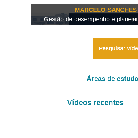
OTEO...
MARCELO SANCHES 
 - 2026
Gestão de desempenho e planejame
Pesquisar víd
Áreas de estud
Vídeos recentes