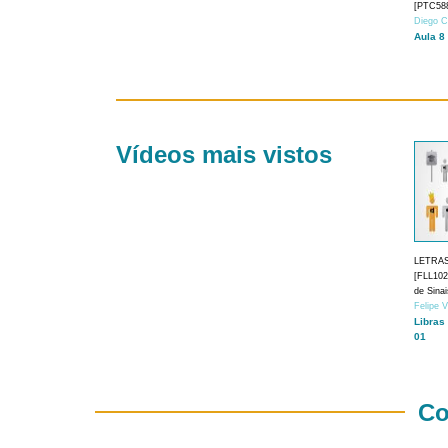
[PTC588
Diego C
Aula 8
Vídeos mais vistos
LETRA
[FLL1024
de Sina
Felipe 
Libras
01
Co