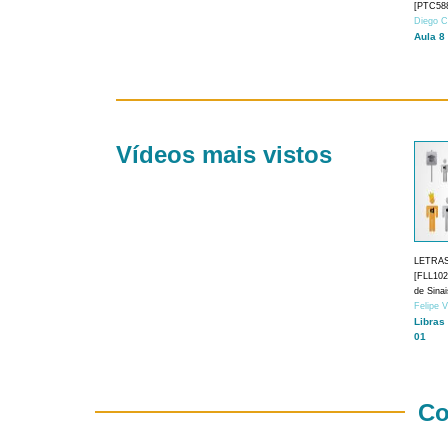
[PTC588
Diego C
Aula 8
Vídeos mais vistos
LETRA
[FLL1024
de Sina
Felipe 
Libras
01
Co