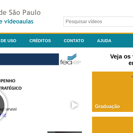
 DE USO
CRÉDITOS
CONTATO
AJUDA
Veja os
e
Graduação