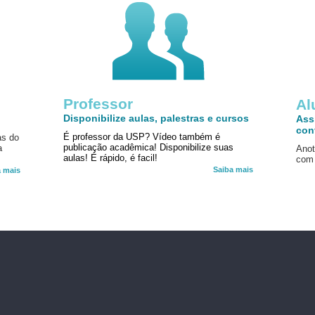
Professor
!
Al
Disponibilize aulas, palestras e cursos
Ass
con
É professor da USP? Vídeo também é
as do
publicação acadêmica! Disponibilize suas
a
Anot
aulas! É rápido, é facil!
com 
Saiba mais
a mais