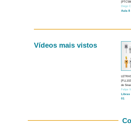
[PTC588
Diego C
Aula 8
Vídeos mais vistos
LETRA
[FLL1024
de Sina
Felipe 
Libras
01
Co