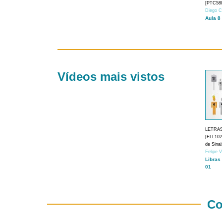
[PTC588
Diego C
Aula 8
Vídeos mais vistos
LETRA
[FLL1024
de Sina
Felipe 
Libras
01
Co