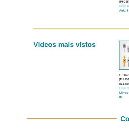
[PTC588
Diego C
Aula 8
Vídeos mais vistos
LETRA
[FLL1024
de Sina
Felipe 
Libras
01
Co