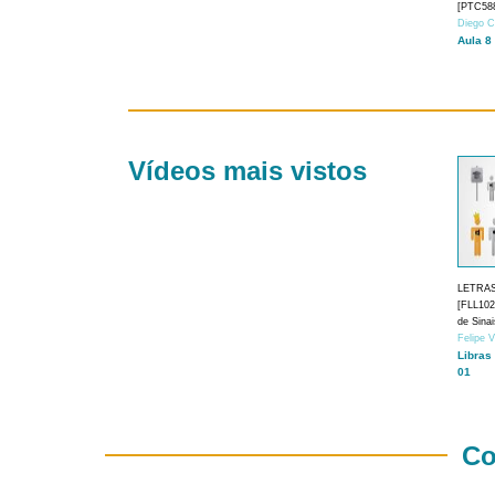
[PTC588
Diego C
Aula 8
Vídeos mais vistos
LETRA
[FLL1024
de Sina
Felipe 
Libras
01
Co