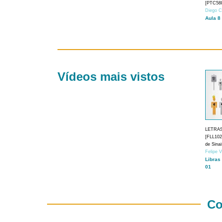
[PTC588
Diego C
Aula 8
Vídeos mais vistos
LETRA
[FLL1024
de Sina
Felipe 
Libras
01
Co