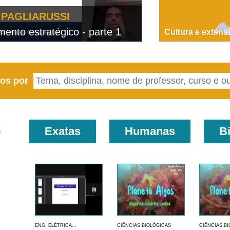
PAGLIARUSSI
nto estratégico - parte 1
D
Cultura e extens
eos por
o
Exatas
Humanas
B
ENG. ELÉTRICA...
CIÊNCIAS BIOLÓGICAS
CIÊNCIAS B