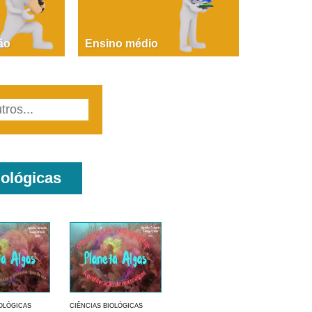
PAOLA GIUSTINA BACCIN
ire, fare, partire! Aula 1 – parte 1
ão
Ensino médio
iológicas
IOLÓGICAS
CIÊNCIAS BIOLÓGICAS