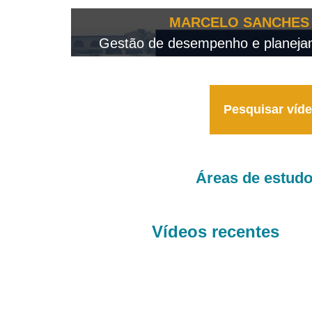
OTEO...
MARCELO SANCHES 
 - 2026
Gestão de desempenho e planejame
Pesquisar víd
Áreas de estud
Vídeos recentes