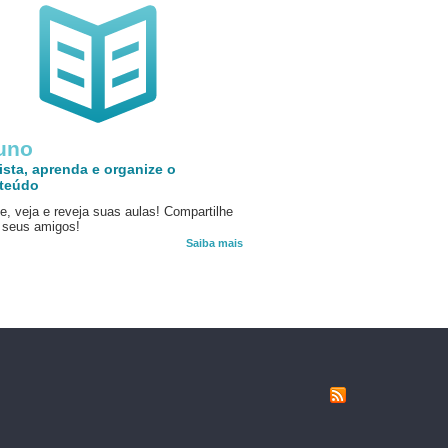
uno
ista, aprenda e organize o
teúdo
e, veja e reveja suas aulas! Compartilhe
seus amigos!
Saiba mais