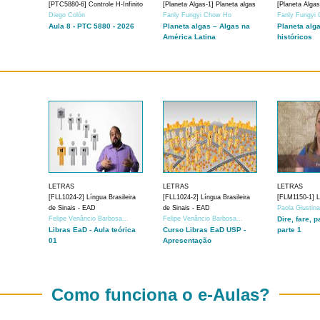
[PTC5880-6] Controle H-Infinito
[Planeta Algas-1] Planeta algas
[Planeta Algas
Diego Colón
Fanly Fungyi Chow Ho
Fanly Fungyi
Aula 8 - PTC 5880 - 2026
Planeta algas – Algas na
Planeta alg
América Latina
históricos
LETRAS
LETRAS
LETRAS
[FLL1024-2] Língua Brasileira
[FLL1024-2] Língua Brasileira
[FLM1150-1] Lí
de Sinais - EAD
de Sinais - EAD
Paola Giustin
Felipe Venâncio Barbosa...
Felipe Venâncio Barbosa...
Dire, fare, p
Libras EaD - Aula teórica
Curso Libras EaD USP -
parte 1
01
Apresentação
Como funciona o e-Aulas?