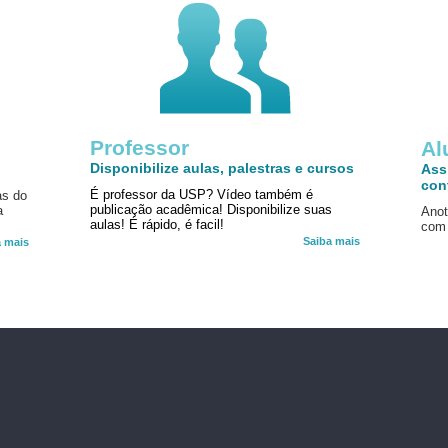
Professor
!
Al
Disponibilize aulas, palestras e cursos
Ass
con
É professor da USP? Vídeo também é
as do
publicação acadêmica! Disponibilize suas
a
Anot
aulas! É rápido, é facil!
com 
Saiba mais
a mais