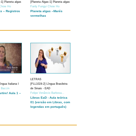
-1] Planeta algas
[Planeta Algas-1] Planeta algas
 Chow Ho
Fanly Fungyi Chow Ho
as – Registros
Planeta algas –Marés
vermelhas
LETRAS
ngua Italiana I
[FLL1024-2] Língua Brasileira
a Baccin
de Sinais - EAD
artire! Aula 1 –
Felipe Venâncio Barbosa...
Libras EaD - Aula teórica
01 (versão em Libras, com
legendas em português)