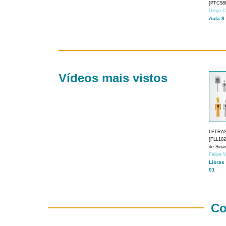
[PTC588
Diego C
Aula 8
Vídeos mais vistos
LETRA
[FLL1024
de Sina
Felipe 
Libras
01
Co