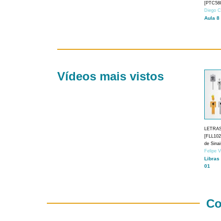
[PTC588
Diego C
Aula 8
Vídeos mais vistos
LETRA
[FLL1024
de Sina
Felipe 
Libras
01
Co