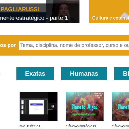
PAGLIARUSSI
nto estratégico - parte 1
D
Cultura e extens
eos por
o
Exatas
Humanas
B
ENG. ELÉTRICA...
CIÊNCIAS BIOLÓGICAS
CIÊNCIAS B