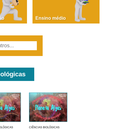
PAOLA GIUSTINA BACCIN
ire, fare, partire! Aula 1 – parte 1
ão
Ensino médio
iológicas
IOLÓGICAS
CIÊNCIAS BIOLÓGICAS