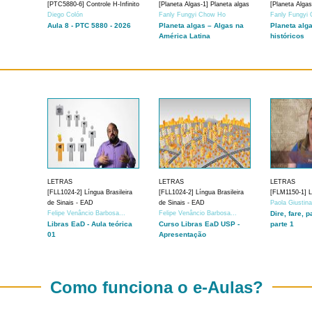
[PTC5880-6] Controle H-Infinito
[Planeta Algas-1] Planeta algas
[Planeta Algas
Diego Colón
Fanly Fungyi Chow Ho
Fanly Fungyi
Aula 8 - PTC 5880 - 2026
Planeta algas – Algas na
Planeta alg
América Latina
históricos
LETRAS
LETRAS
LETRAS
[FLL1024-2] Língua Brasileira
[FLL1024-2] Língua Brasileira
[FLM1150-1] Lí
de Sinais - EAD
de Sinais - EAD
Paola Giustin
Felipe Venâncio Barbosa...
Felipe Venâncio Barbosa...
Dire, fare, p
Libras EaD - Aula teórica
Curso Libras EaD USP -
parte 1
01
Apresentação
Como funciona o e-Aulas?