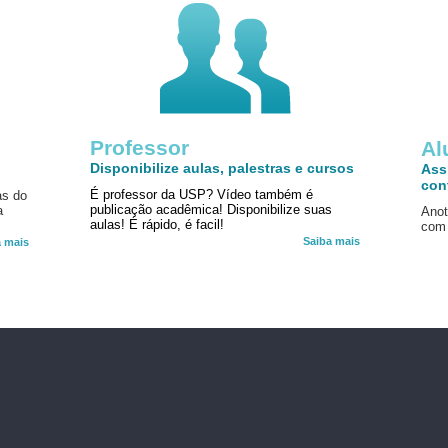
Professor
!
Al
Disponibilize aulas, palestras e cursos
Ass
con
É professor da USP? Vídeo também é
as do
publicação acadêmica! Disponibilize suas
a
Anot
aulas! É rápido, é facil!
com 
Saiba mais
a mais