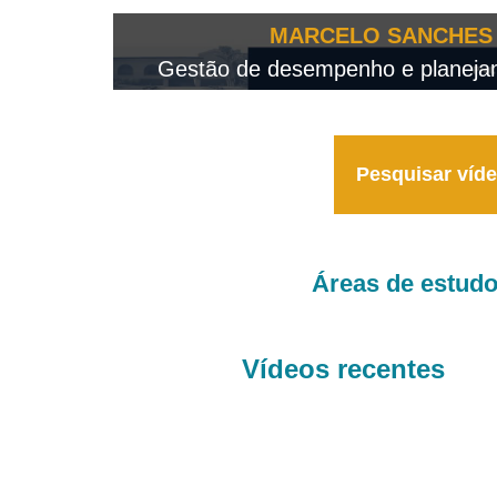
OTEO...
MARCELO SANCHES 
 - 2026
Gestão de desempenho e planejame
Pesquisar víd
Áreas de estud
Vídeos recentes