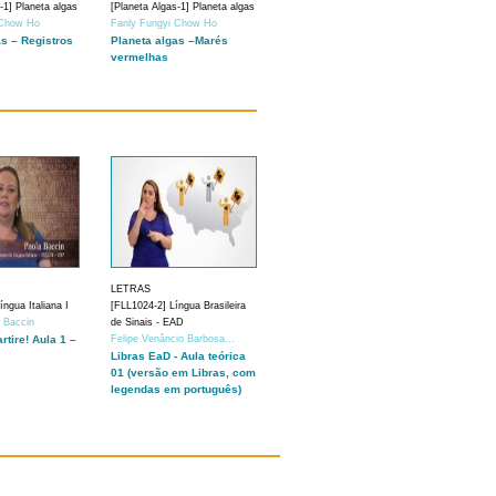
-1] Planeta algas
[Planeta Algas-1] Planeta algas
 Chow Ho
Fanly Fungyi Chow Ho
as – Registros
Planeta algas –Marés
vermelhas
LETRAS
ngua Italiana I
[FLL1024-2] Língua Brasileira
a Baccin
de Sinais - EAD
artire! Aula 1 –
Felipe Venâncio Barbosa...
Libras EaD - Aula teórica
01 (versão em Libras, com
legendas em português)