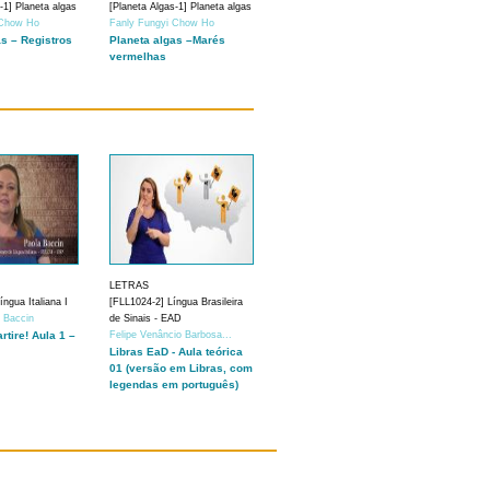
-1] Planeta algas
[Planeta Algas-1] Planeta algas
 Chow Ho
Fanly Fungyi Chow Ho
as – Registros
Planeta algas –Marés
vermelhas
LETRAS
ngua Italiana I
[FLL1024-2] Língua Brasileira
a Baccin
de Sinais - EAD
artire! Aula 1 –
Felipe Venâncio Barbosa...
Libras EaD - Aula teórica
01 (versão em Libras, com
legendas em português)