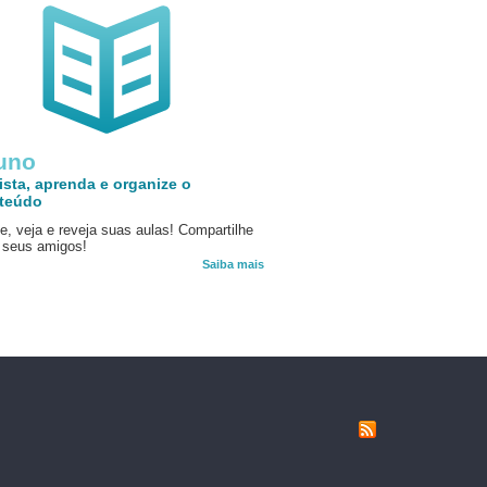
uno
ista, aprenda e organize o
teúdo
e, veja e reveja suas aulas! Compartilhe
seus amigos!
Saiba mais