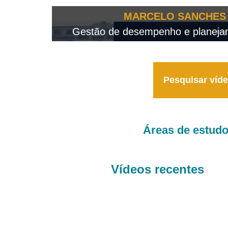
OTEO...
MARCELO SANCHES 
 - 2026
Gestão de desempenho e planejame
Pesquisar víd
Áreas de estud
Vídeos recentes