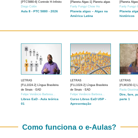
[PTC5880-6] Controle H-Infinito
[Planeta Algas-1] Planeta algas
[Planeta Algas
Diego Colón
Fanly Fungyi Chow Ho
Fanly Fungyi
Aula 8 - PTC 5880 - 2026
Planeta algas – Algas na
Planeta alg
América Latina
históricos
LETRAS
LETRAS
LETRAS
[FLL1024-2] Língua Brasileira
[FLL1024-2] Língua Brasileira
[FLM1150-1] Lí
de Sinais - EAD
de Sinais - EAD
Paola Giustin
Felipe Venâncio Barbosa...
Felipe Venâncio Barbosa...
Dire, fare, p
Libras EaD - Aula teórica
Curso Libras EaD USP -
parte 1
01
Apresentação
Como funciona o e-Aulas?