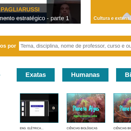
PAGLIARUSSI
nto estratégico - parte 1
D
Cultura e extens
eos por
o
Exatas
Humanas
B
ENG. ELÉTRICA...
CIÊNCIAS BIOLÓGICAS
CIÊNCIAS B