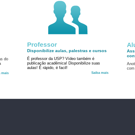
Professor
!
Al
Disponibilize aulas, palestras e cursos
Ass
con
É professor da USP? Vídeo também é
as do
publicação acadêmica! Disponibilize suas
a
Anot
aulas! É rápido, é facil!
com 
Saiba mais
a mais