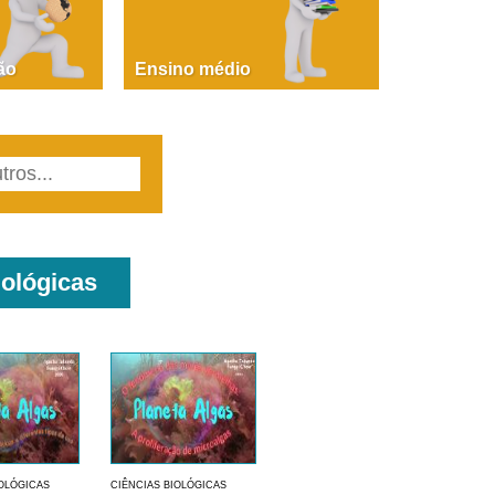
PAOLA GIUSTINA BACCIN
ire, fare, partire! Aula 1 – parte 1
ão
Ensino médio
iológicas
IOLÓGICAS
CIÊNCIAS BIOLÓGICAS