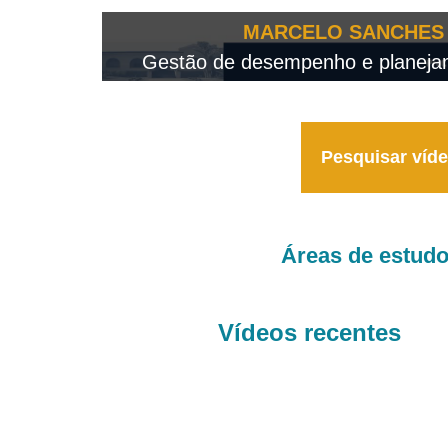
OTEO...
MARCELO SANCHES 
 - 2026
Gestão de desempenho e planejame
Pesquisar víd
Áreas de estud
Vídeos recentes