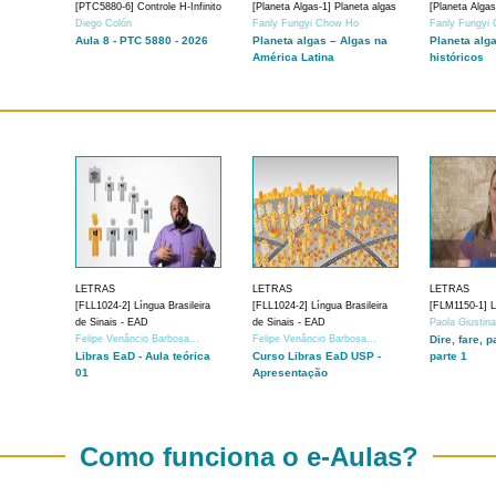
[PTC5880-6] Controle H-Infinito
[Planeta Algas-1] Planeta algas
[Planeta Algas
Diego Colón
Fanly Fungyi Chow Ho
Fanly Fungyi
Aula 8 - PTC 5880 - 2026
Planeta algas – Algas na
Planeta alg
América Latina
históricos
LETRAS
LETRAS
LETRAS
[FLL1024-2] Língua Brasileira
[FLL1024-2] Língua Brasileira
[FLM1150-1] Lí
de Sinais - EAD
de Sinais - EAD
Paola Giustin
Felipe Venâncio Barbosa...
Felipe Venâncio Barbosa...
Dire, fare, p
Libras EaD - Aula teórica
Curso Libras EaD USP -
parte 1
01
Apresentação
Como funciona o e-Aulas?