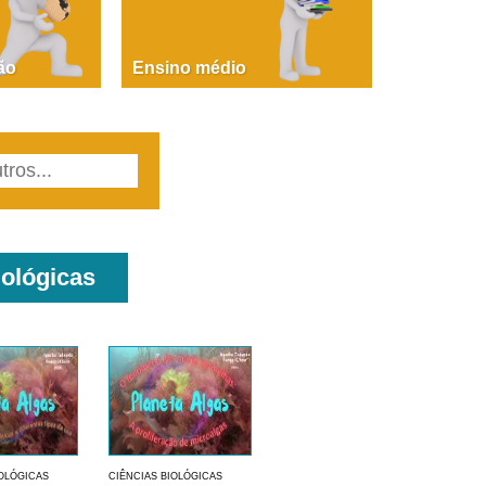
PAOLA GIUSTINA BACCIN
ire, fare, partire! Aula 1 – parte 1
ão
Ensino médio
iológicas
IOLÓGICAS
CIÊNCIAS BIOLÓGICAS