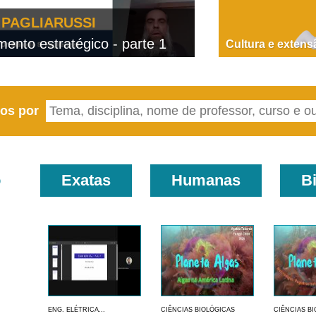
PAGLIARUSSI
nto estratégico - parte 1
D
Cultura e extens
eos por
o
Exatas
Humanas
B
ENG. ELÉTRICA...
CIÊNCIAS BIOLÓGICAS
CIÊNCIAS B