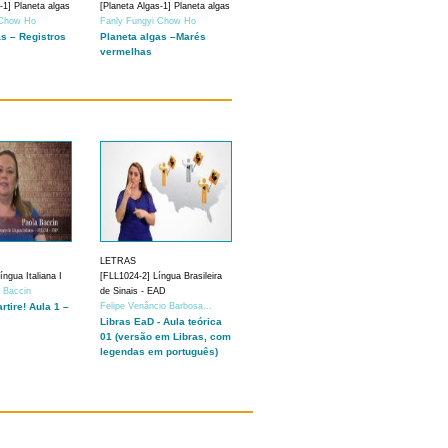
-1] Planeta algas
[Planeta Algas-1] Planeta algas
 Chow Ho
Fanly Fungyi Chow Ho
as – Registros
Planeta algas –Marés
vermelhas
LETRAS
ngua Italiana I
[FLL1024-2] Língua Brasileira
a Baccin
de Sinais - EAD
artire! Aula 1 –
Felipe Venâncio Barbosa...
Libras EaD - Aula teórica
01 (versão em Libras, com
legendas em português)