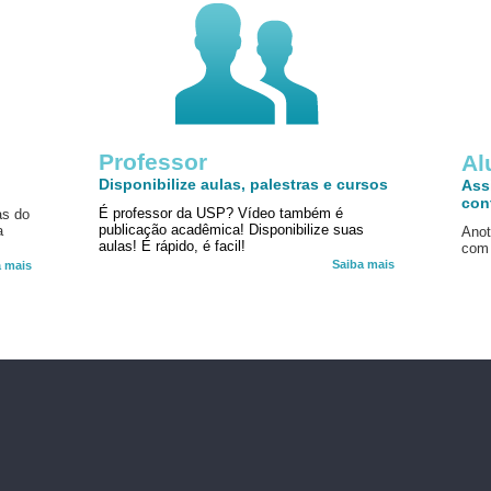
Professor
!
Al
Disponibilize aulas, palestras e cursos
Ass
con
É professor da USP? Vídeo também é
as do
publicação acadêmica! Disponibilize suas
a
Anot
aulas! É rápido, é facil!
com 
Saiba mais
a mais