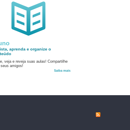
uno
ista, aprenda e organize o
teúdo
e, veja e reveja suas aulas! Compartilhe
seus amigos!
Saiba mais