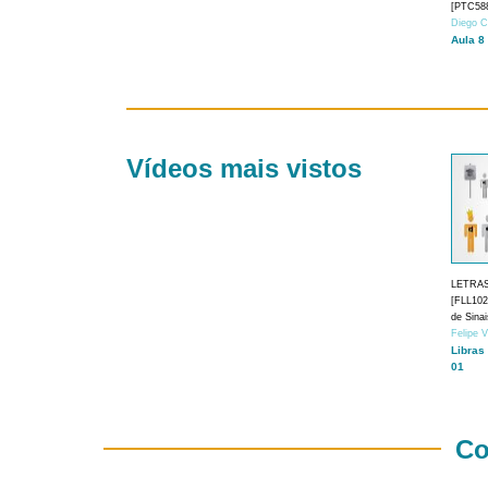
[PTC588
Diego C
Aula 8
Vídeos mais vistos
LETRA
[FLL1024
de Sina
Felipe 
Libras
01
Co