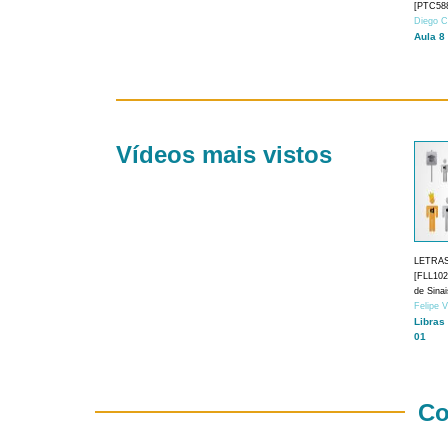
[PTC588
Diego C
Aula 8
Vídeos mais vistos
LETRA
[FLL1024
de Sina
Felipe 
Libras
01
Co