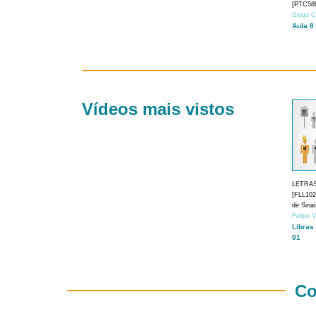
[PTC588
Diego C
Aula 8
Vídeos mais vistos
LETRA
[FLL1024
de Sina
Felipe 
Libras
01
Co