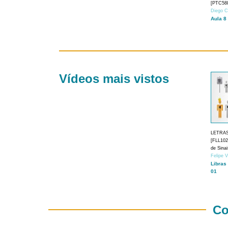
[PTC588
Diego C
Aula 8
Vídeos mais vistos
LETRA
[FLL1024
de Sina
Felipe 
Libras
01
Co