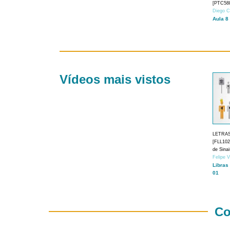
[PTC588
Diego C
Aula 8
Vídeos mais vistos
LETRA
[FLL1024
de Sina
Felipe 
Libras
01
Co