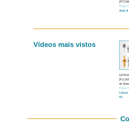
[PTC588
Diego C
Aula 8
Vídeos mais vistos
LETRA
[FLL1024
de Sina
Felipe 
Libras
01
Co