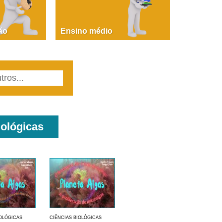
PAOLA GIUSTINA BACCIN
ire, fare, partire! Aula 1 – parte 1
ão
Ensino médio
iológicas
IOLÓGICAS
CIÊNCIAS BIOLÓGICAS