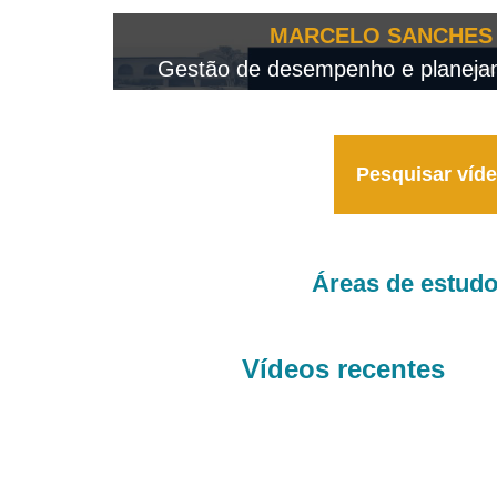
OTEO...
MARCELO SANCHES 
 - 2026
Gestão de desempenho e planejame
Pesquisar víd
Áreas de estud
Vídeos recentes