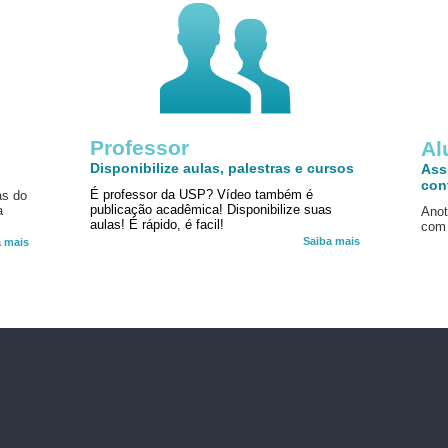
Professor
!
Al
Disponibilize aulas, palestras e cursos
Ass
con
É professor da USP? Vídeo também é
as do
publicação acadêmica! Disponibilize suas
a
Anot
aulas! É rápido, é facil!
com 
Saiba mais
a mais