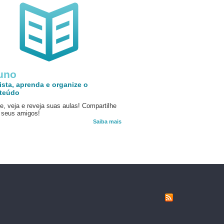
uno
ista, aprenda e organize o
teúdo
e, veja e reveja suas aulas! Compartilhe
seus amigos!
Saiba mais