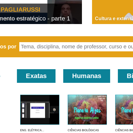
PAGLIARUSSI
nto estratégico - parte 1
D
Cultura e extens
eos por
o
Exatas
Humanas
B
ENG. ELÉTRICA...
CIÊNCIAS BIOLÓGICAS
CIÊNCIAS B