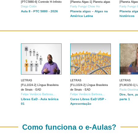
[PTC5880-6] Controle H-Infinito
[Planeta Algas-1] Planeta algas
[Planeta Algas
Diego Colón
Fanly Fungyi Chow Ho
Fanly Fungyi
Aula 8 - PTC 5880 - 2026
Planeta algas – Algas na
Planeta alg
América Latina
históricos
LETRAS
LETRAS
LETRAS
[FLL1024-2] Língua Brasileira
[FLL1024-2] Língua Brasileira
[FLM1150-1] Lí
de Sinais - EAD
de Sinais - EAD
Paola Giustin
Felipe Venâncio Barbosa...
Felipe Venâncio Barbosa...
Dire, fare, p
Libras EaD - Aula teórica
Curso Libras EaD USP -
parte 1
01
Apresentação
Como funciona o e-Aulas?