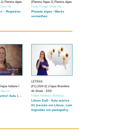
-1] Planeta algas
[Planeta Algas-1] Planeta algas
 Chow Ho
Fanly Fungyi Chow Ho
as – Registros
Planeta algas –Marés
vermelhas
LETRAS
ngua Italiana I
[FLL1024-2] Língua Brasileira
a Baccin
de Sinais - EAD
artire! Aula 1 –
Felipe Venâncio Barbosa...
Libras EaD - Aula teórica
01 (versão em Libras, com
legendas em português)