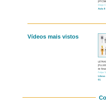
[PTC588
Diego C
Aula 8
Vídeos mais vistos
LETRA
[FLL1024
de Sina
Felipe 
Libras
01
Co