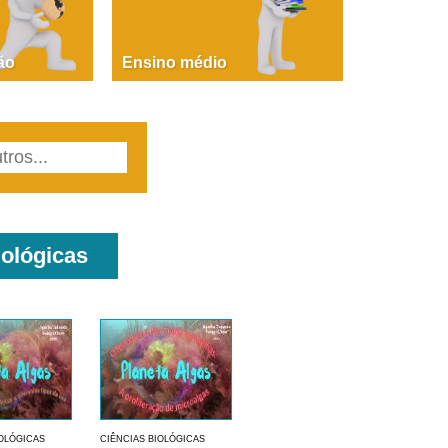
PAOLA GIUSTINA BACCIN
ire, fare, partire! Aula 1 – parte 1
ão
Ensino médio
iológicas
IOLÓGICAS
CIÊNCIAS BIOLÓGICAS