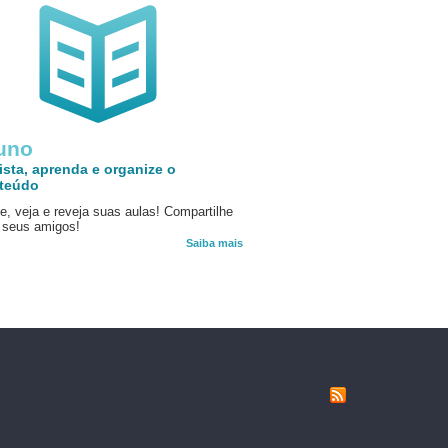
uno
ista, aprenda e organize o
teúdo
e, veja e reveja suas aulas! Compartilhe
seus amigos!
Saiba mais