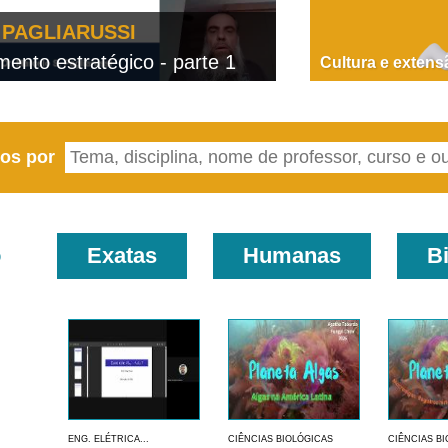
PAGLIARUSSI
nto estratégico - parte 1
D
Cultura e extens
eos por
o
Exatas
Humanas
B
ENG. ELÉTRICA...
CIÊNCIAS BIOLÓGICAS
CIÊNCIAS B