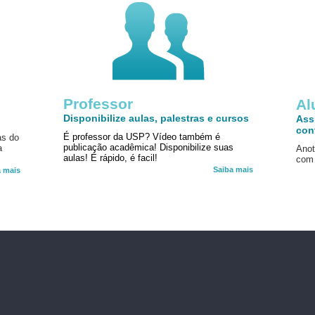
Professor
!
Al
Disponibilize aulas, palestras e cursos
Ass
con
É professor da USP? Vídeo também é
as do
publicação acadêmica! Disponibilize suas
a
Anot
aulas! É rápido, é facil!
com 
Saiba mais
a mais