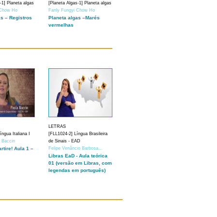
-1] Planeta algas
[Planeta Algas-1] Planeta algas
 Chow Ho
Fanly Fungyi Chow Ho
as – Registros
Planeta algas –Marés
vermelhas
LETRAS
ngua Italiana I
[FLL1024-2] Língua Brasileira
a Baccin
de Sinais - EAD
artire! Aula 1 –
Felipe Venâncio Barbosa...
Libras EaD - Aula teórica
01 (versão em Libras, com
legendas em português)