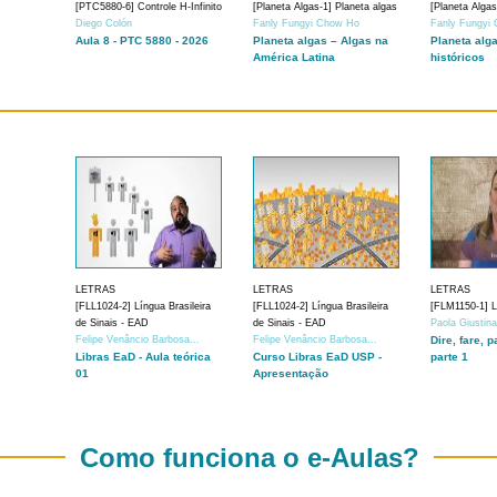
[PTC5880-6] Controle H-Infinito
[Planeta Algas-1] Planeta algas
[Planeta Algas
Diego Colón
Fanly Fungyi Chow Ho
Fanly Fungyi
Aula 8 - PTC 5880 - 2026
Planeta algas – Algas na
Planeta alg
América Latina
históricos
LETRAS
LETRAS
LETRAS
[FLL1024-2] Língua Brasileira
[FLL1024-2] Língua Brasileira
[FLM1150-1] Lí
de Sinais - EAD
de Sinais - EAD
Paola Giustin
Felipe Venâncio Barbosa...
Felipe Venâncio Barbosa...
Dire, fare, p
Libras EaD - Aula teórica
Curso Libras EaD USP -
parte 1
01
Apresentação
Como funciona o e-Aulas?