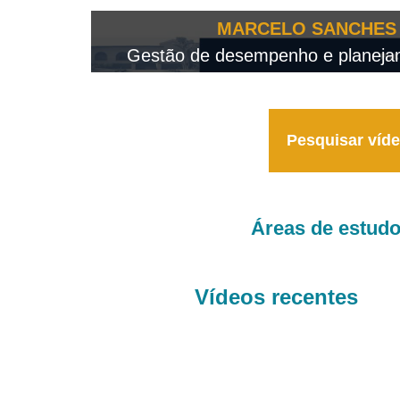
OTEO...
MARCELO SANCHES 
 - 2026
Gestão de desempenho e planejame
Pesquisar víd
Áreas de estud
Vídeos recentes