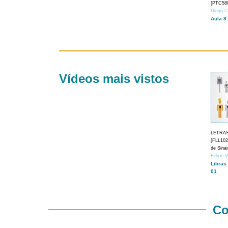
[PTC588
Diego C
Aula 8
Vídeos mais vistos
LETRA
[FLL1024
de Sina
Felipe 
Libras
01
Co