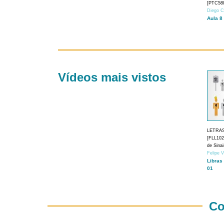
[PTC588
Diego C
Aula 8
Vídeos mais vistos
LETRA
[FLL1024
de Sina
Felipe 
Libras
01
Co