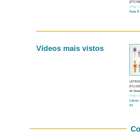
[PTC588
Diego C
Aula 8
Vídeos mais vistos
LETRA
[FLL1024
de Sina
Felipe 
Libras
01
Co