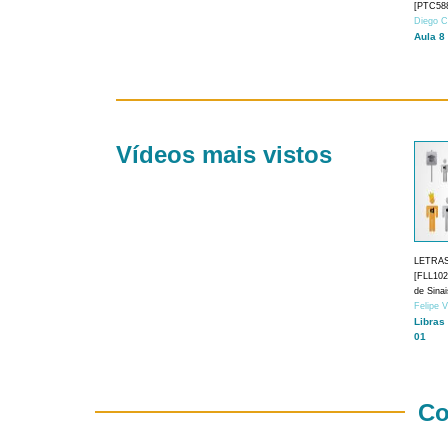
[PTC588
Diego C
Aula 8
Vídeos mais vistos
LETRA
[FLL1024
de Sina
Felipe 
Libras
01
Co