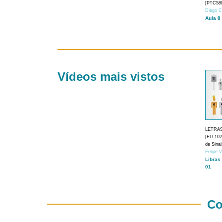
[PTC588
Diego C
Aula 8
Vídeos mais vistos
LETRA
[FLL1024
de Sina
Felipe 
Libras
01
Co