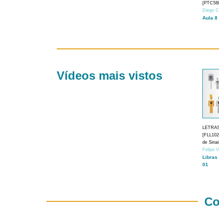
[PTC588
Diego C
Aula 8
Vídeos mais vistos
LETRA
[FLL1024
de Sina
Felipe 
Libras
01
Co