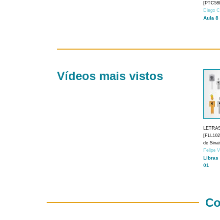
[PTC588
Diego C
Aula 8
Vídeos mais vistos
LETRA
[FLL1024
de Sina
Felipe 
Libras
01
Co