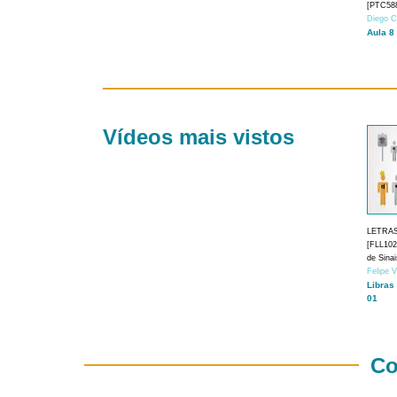
[PTC588
Diego C
Aula 8
Vídeos mais vistos
LETRA
[FLL1024
de Sina
Felipe 
Libras
01
Co