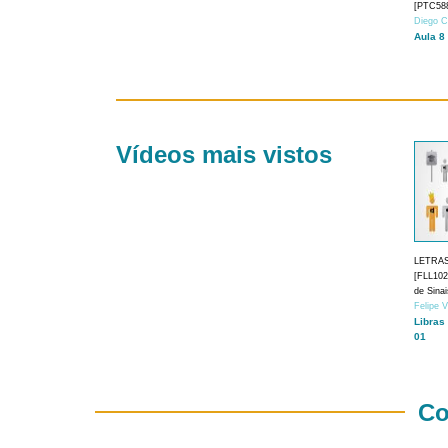
[PTC588
Diego C
Aula 8
Vídeos mais vistos
LETRA
[FLL1024
de Sina
Felipe 
Libras
01
Co