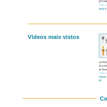
[PTC588
Diego C
Aula 8
Vídeos mais vistos
LETRA
[FLL1024
de Sina
Felipe 
Libras
01
Co