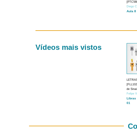
[PTC588
Diego C
Aula 8
Vídeos mais vistos
LETRA
[FLL1024
de Sina
Felipe 
Libras
01
Co