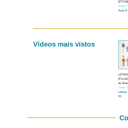
[PTC588
Diego C
Aula 8
Vídeos mais vistos
LETRA
[FLL1024
de Sina
Felipe 
Libras
01
Co