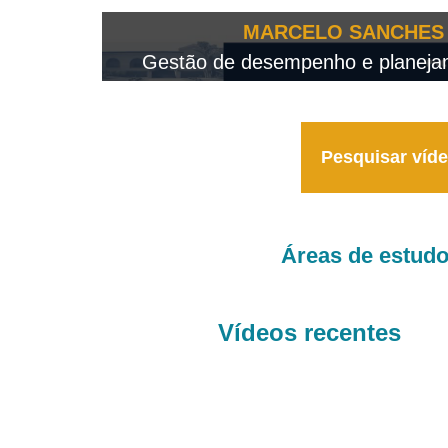
OTEO...
MARCELO SANCHES 
 - 2026
Gestão de desempenho e planejame
Pesquisar víd
Áreas de estud
Vídeos recentes