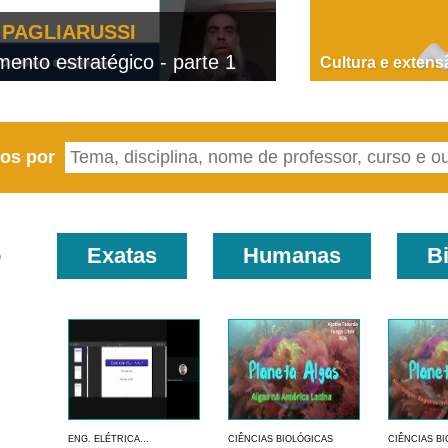
PAGLIARUSSI
nto estratégico - parte 1
D
Cultura e extens
eos por
o
Exatas
Humanas
B
ENG. ELÉTRICA...
CIÊNCIAS BIOLÓGICAS
CIÊNCIAS B