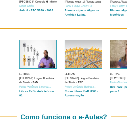
[PTC5880-6] Controle H-Infinito
[Planeta Algas-1] Planeta algas
[Planeta Algas
Diego Colón
Fanly Fungyi Chow Ho
Fanly Fungyi
Aula 8 - PTC 5880 - 2026
Planeta algas – Algas na
Planeta alg
América Latina
históricos
LETRAS
LETRAS
LETRAS
[FLL1024-2] Língua Brasileira
[FLL1024-2] Língua Brasileira
[FLM1150-1] Lí
de Sinais - EAD
de Sinais - EAD
Paola Giustin
Felipe Venâncio Barbosa...
Felipe Venâncio Barbosa...
Dire, fare, p
Libras EaD - Aula teórica
Curso Libras EaD USP -
parte 1
01
Apresentação
Como funciona o e-Aulas?