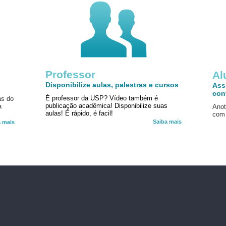
Professor
!
Al
Disponibilize aulas, palestras e cursos
Ass
con
É professor da USP? Vídeo também é
as do
publicação acadêmica! Disponibilize suas
a
Anot
aulas! É rápido, é facil!
com 
Saiba mais
a mais