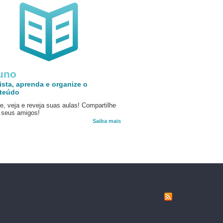
uno
ista, aprenda e organize o
teúdo
e, veja e reveja suas aulas! Compartilhe
seus amigos!
Saiba mais