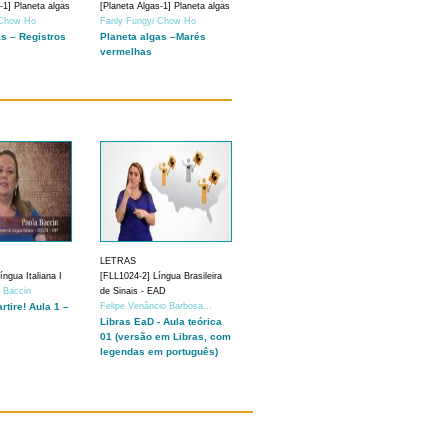
-1] Planeta algas
[Planeta Algas-1] Planeta algas
 Chow Ho
Fanly Fungyi Chow Ho
as – Registros
Planeta algas –Marés
vermelhas
LETRAS
ngua Italiana I
[FLL1024-2] Língua Brasileira
a Baccin
de Sinais - EAD
artire! Aula 1 –
Felipe Venâncio Barbosa...
Libras EaD - Aula teórica
01 (versão em Libras, com
legendas em português)