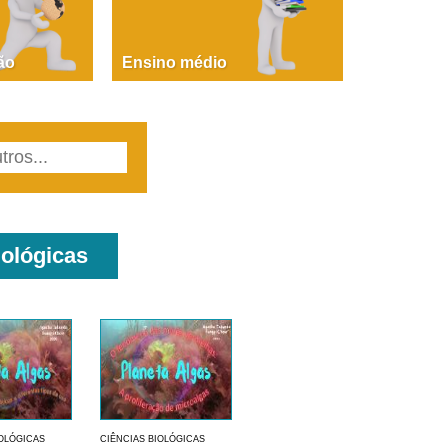
PAOLA GIUSTINA BACCIN
ire, fare, partire! Aula 1 – parte 1
ão
Ensino médio
iológicas
IOLÓGICAS
CIÊNCIAS BIOLÓGICAS