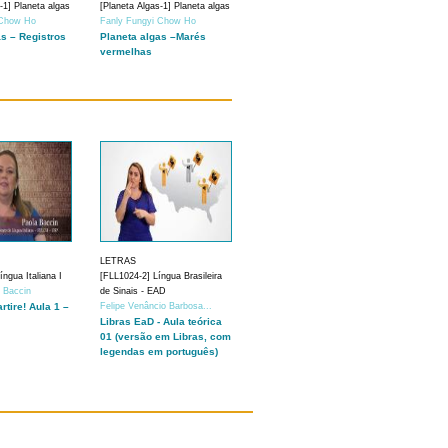
-1] Planeta algas
[Planeta Algas-1] Planeta algas
 Chow Ho
Fanly Fungyi Chow Ho
as – Registros
Planeta algas –Marés
vermelhas
LETRAS
ngua Italiana I
[FLL1024-2] Língua Brasileira
a Baccin
de Sinais - EAD
artire! Aula 1 –
Felipe Venâncio Barbosa...
Libras EaD - Aula teórica
01 (versão em Libras, com
legendas em português)