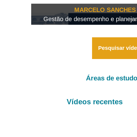
OTEO...
MARCELO SANCHES 
 - 2026
Gestão de desempenho e planejame
Pesquisar víd
Áreas de estud
Vídeos recentes