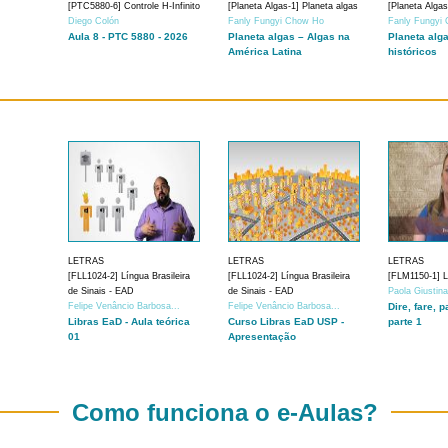
[PTC5880-6] Controle H-Infinito
[Planeta Algas-1] Planeta algas
[Planeta Algas
Diego Colón
Fanly Fungyi Chow Ho
Fanly Fungyi
Aula 8 - PTC 5880 - 2026
Planeta algas – Algas na
Planeta alg
América Latina
históricos
LETRAS
LETRAS
LETRAS
[FLL1024-2] Língua Brasileira
[FLL1024-2] Língua Brasileira
[FLM1150-1] Lí
de Sinais - EAD
de Sinais - EAD
Paola Giustin
Felipe Venâncio Barbosa...
Felipe Venâncio Barbosa...
Dire, fare, p
Libras EaD - Aula teórica
Curso Libras EaD USP -
parte 1
01
Apresentação
Como funciona o e-Aulas?