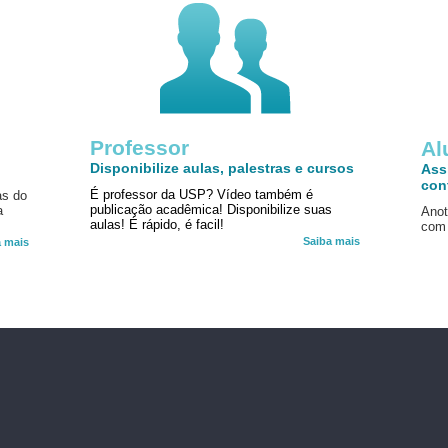
Professor
!
Al
Disponibilize aulas, palestras e cursos
Ass
con
É professor da USP? Vídeo também é
as do
publicação acadêmica! Disponibilize suas
a
Anot
aulas! É rápido, é facil!
com 
Saiba mais
a mais