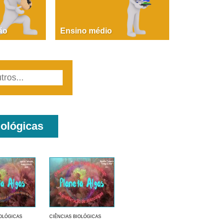
PAOLA GIUSTINA BACCIN
ire, fare, partire! Aula 1 – parte 1
ão
Ensino médio
iológicas
IOLÓGICAS
CIÊNCIAS BIOLÓGICAS