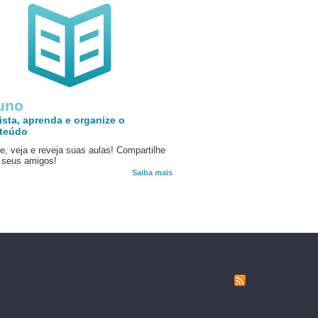
uno
ista, aprenda e organize o
teúdo
e, veja e reveja suas aulas! Compartilhe
seus amigos!
Saiba mais