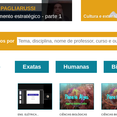
PAGLIARUSSI
nto estratégico - parte 1
D
Cultura e extens
eos por
o
Exatas
Humanas
B
ENG. ELÉTRICA...
CIÊNCIAS BIOLÓGICAS
CIÊNCIAS B