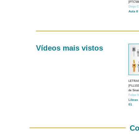
[PTC588
Diego C
Aula 8
Vídeos mais vistos
LETRA
[FLL1024
de Sina
Felipe 
Libras
01
Co