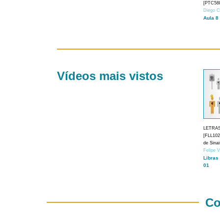
[PTC588
Diego C
Aula 8
Vídeos mais vistos
LETRA
[FLL1024
de Sina
Felipe 
Libras
01
Co