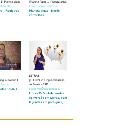
-1] Planeta algas
[Planeta Algas-1] Planeta algas
 Chow Ho
Fanly Fungyi Chow Ho
as – Registros
Planeta algas –Marés
vermelhas
LETRAS
ngua Italiana I
[FLL1024-2] Língua Brasileira
a Baccin
de Sinais - EAD
artire! Aula 1 –
Felipe Venâncio Barbosa...
Libras EaD - Aula teórica
01 (versão em Libras, com
legendas em português)