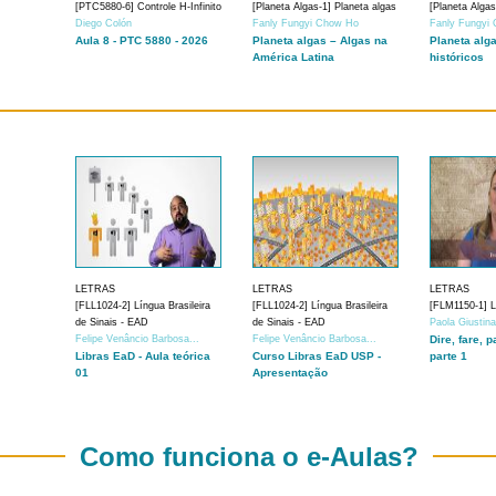
[PTC5880-6] Controle H-Infinito
[Planeta Algas-1] Planeta algas
[Planeta Algas
Diego Colón
Fanly Fungyi Chow Ho
Fanly Fungyi
Aula 8 - PTC 5880 - 2026
Planeta algas – Algas na
Planeta alg
América Latina
históricos
LETRAS
LETRAS
LETRAS
[FLL1024-2] Língua Brasileira
[FLL1024-2] Língua Brasileira
[FLM1150-1] Lí
de Sinais - EAD
de Sinais - EAD
Paola Giustin
Felipe Venâncio Barbosa...
Felipe Venâncio Barbosa...
Dire, fare, p
Libras EaD - Aula teórica
Curso Libras EaD USP -
parte 1
01
Apresentação
Como funciona o e-Aulas?