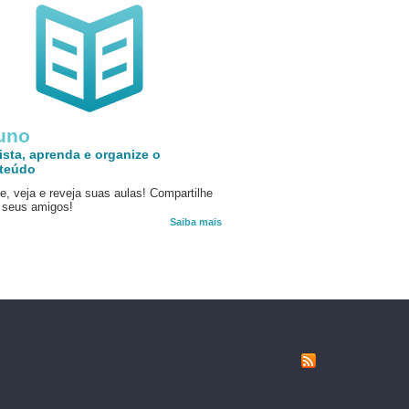
uno
ista, aprenda e organize o
teúdo
e, veja e reveja suas aulas! Compartilhe
seus amigos!
Saiba mais