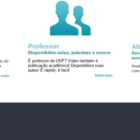
Professor
!
Al
Disponibilize aulas, palestras e cursos
Ass
con
É professor da USP? Vídeo também é
as do
publicação acadêmica! Disponibilize suas
a
Anot
aulas! É rápido, é facil!
com 
Saiba mais
a mais