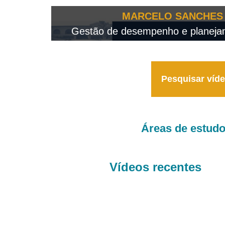
OTEO...
MARCELO SANCHES 
 - 2026
Gestão de desempenho e planejame
Pesquisar víd
Áreas de estud
Vídeos recentes