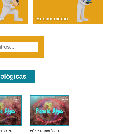
PAOLA GIUSTINA BACCIN
ire, fare, partire! Aula 1 – parte 1
ão
Ensino médio
iológicas
IOLÓGICAS
CIÊNCIAS BIOLÓGICAS