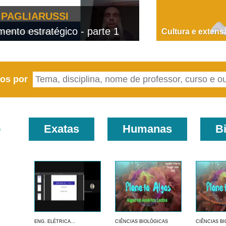
PAGLIARUSSI
nto estratégico - parte 1
D
Cultura e extens
eos por
o
Exatas
Humanas
B
ENG. ELÉTRICA...
CIÊNCIAS BIOLÓGICAS
CIÊNCIAS B