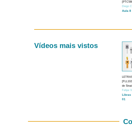
[PTC588
Diego C
Aula 8
Vídeos mais vistos
LETRA
[FLL1024
de Sina
Felipe 
Libras
01
Co